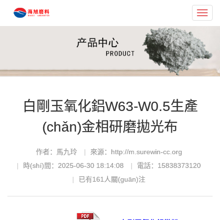
Toggl
navig
白剛玉氧化鋁W63-W0.5生產
(chǎn)金相研磨拋光布
作者：馬九玲
來源：http://m.surewin-cc.org
時(shí)間：2025-06-30 18:14:08
電話：15838373120
已有
161
人關(guān)注