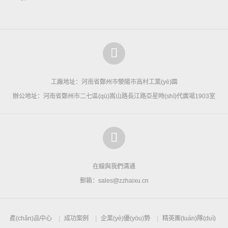
工廠地址：河南省鄭州市滎陽市高村工業(yè)園
辦公地址：河南省鄭州市二七區(qū)嵩山路長江路亞星時(shí)代廣場1903室
在線與我們溝通
郵箱：sales@zzhaixu.cn
產(chǎn)品中心
成功案例
企業(yè)優(yōu)勢
精英團(tuán)隊(duì)