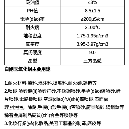
吸油值
≤8%
PH值
8.5±1.5
電導(dǎo)率
≤200μS/cm
耐火度
2100℃
堆積密度
1.75-1.95g/cm3
真密度
3.95-3.97g/cm3
莫氏硬度
9.0
晶型
三方晶體
白剛玉氧化鋁
主要用途
1.耐火材料,爐料,澆注料,搗雜料,耐火磚,鑄造等
2.噴砂 噴砂機(jī)噴砂打砂,不銹鋼噴砂,半導(dǎo)體噴砂,硅
片噴砂,電路板噴砂,空調(diào)設(shè)備噴砂,表面處
理，除銹,手機(jī)殼手機(jī)蓋噴砂,廚具噴砂,鎢鉬鈦等
稀有金屬制品硬質(zhì)合金等噴砂等
3.化妝行業(yè)化妝品,美容工藝品的制造,磨皮等