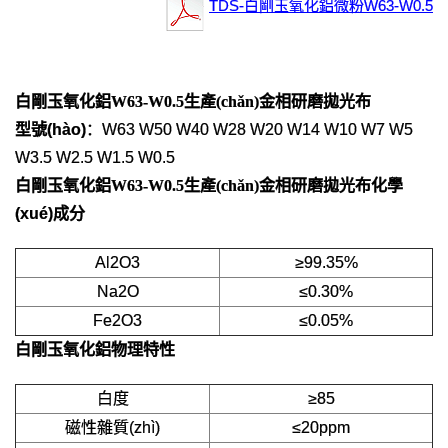
TDS-白剛玉氧化鋁微粉W63-W0.5
白剛玉氧化鋁W63-W0.5生產(chǎn)金相研磨拋光布
型號(hào)
：
W63 W50 W40 W28 W20 W14 W10 W7 W5
W3.5 W2.5 W1.5 W0.5
白剛玉氧化鋁W63-W0.5生產(chǎn)金相研磨拋光布
化學
(xué)成分
Al2O3
≥99.35%
Na2O
≤0.30%
Fe2O3
≤0.05%
白剛玉氧化鋁
物理特性
白度
≥85
磁性雜質(zhì)
≤20ppm