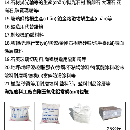
14.石材拋光輪等的生產(chǎn)/拋光石材,鵝卵石,大理石,花
崗石,珠寶瑪瑙等/
15.玻璃鋼格柵生產(chǎn),鉑金熔融坩堝生產(chǎn)等
16.鑄造用代替鋯粉
17.制殼機(jī)體材料
18.膠輥/光電行業(yè)/陶瓷/金剛石樹脂砂輪/洗手臺(tái)表面
涂層填料
19.石英玻璃切割料,陶瓷脫蠟用隔離粉等
20.地坪/地坪漆/樹脂膠衣/涂層/不粘鍋涂料/特氟龍涂料/粉末
涂料耐磨粉/無機(jī)富鋅防滑涂料等
21.樹脂,砂漿等用耐磨填料,墊料，塑料制品涂層等
海旭磨料工廠
白剛玉氧化鋁
常規(guī)包裝
25公斤