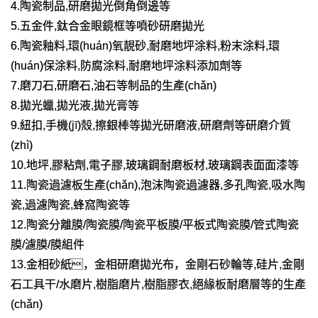
4.陶瓷制品,研磨拋光倒角倒邊等
5.五金件,鈦合金眼鏡框等噴砂研磨拋光
6.陶瓷釉料,環(huán)氧靚砂,耐磨地坪涂料,粉末涂料,環
(huán)保涂料,防腐涂料,耐磨地坪涂料添加劑等
7.磨刀石,研磨石,油石等制品的生產(chǎn)
8.拋光蠟,拋光液,拋光膏等
9.紐扣,手機(jī)殼,擦銀棒等拋光研磨液,研磨劑等研磨介質
(zhì)
10.地坪,膠粘劑,電子膠,玻璃鋼耐磨板材,玻璃鋼表面面漆等
11.陶瓷過濾板生產(chǎn),泡沫陶瓷過濾器,多孔陶瓷,吸水陶
瓷,過濾陶瓷,蜂窩陶瓷等
12.陶瓷分離膜/陶瓷膜/陶瓷平板膜/平板式陶瓷膜/管式陶瓷
膜/濾膜/膜組件
13.金相砂紙，金相研磨拋光布，金剛石砂輪等,硅片,金剛
石工具干/水磨片,樹脂磨片,樹脂膠衣,絕緣板耐磨層等的生產
(chǎn)