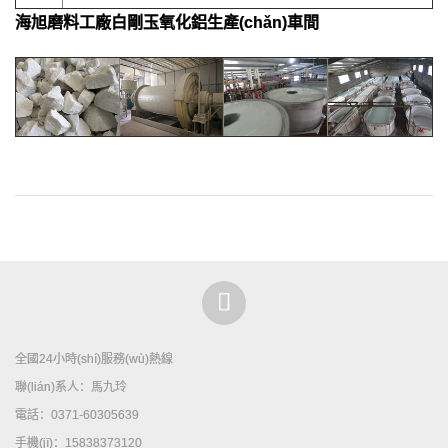
海旭磨料工廠
白剛玉氧化鋁
生產(chǎn)車間
全國24小時(shí)服務(wù)熱線
聯(lián)系人：馬九玲
電話：0371-60305639
手機(jī)：15838373120