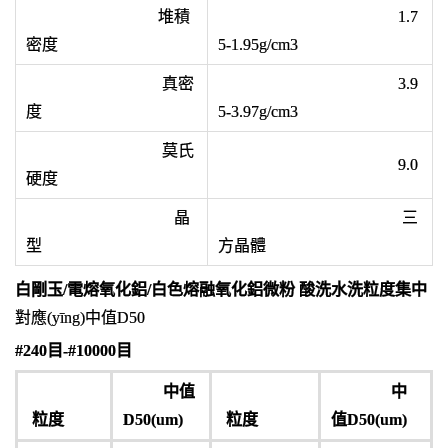
堆積
1.7
密度
5-1.95g/cm3
真密
3.9
度
5-3.97g/cm3
莫氏
9.0
硬度
晶
三
型
方晶體
白剛玉/電熔氧化鋁/白色熔融氧化鋁微粉 酸洗水洗粒度集中
對應(yīng)中值D50
#240目-#10000目
中值
中
粒度
D50(um)
粒度
值D50(um)