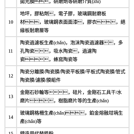
拋光膜，研磨劑等研磨介質(zhì)
地坪，膠粘劑，電子膠，玻璃鋼耐磨板
10
材，玻璃鋼表面面漆，膠衣，絕
緣板耐磨層等
陶瓷過濾板生產(chǎn)，泡沫陶瓷過濾器，多
11
孔陶瓷，吸水陶瓷，過濾陶
瓷，蜂窩陶瓷等
陶瓷分離膜/陶瓷膜/陶瓷平板膜/平板式陶瓷膜/管式
12
陶瓷膜/濾膜/膜組件
金剛石砂輪等，硅片，金剛石工具干/水
13
磨片，樹脂磨片等的生產(chǎn)
玻璃鋼格柵生產(chǎn)，鉑金熔融坩堝生
14
產(chǎn)等
15
鑄造用代替鋯粉