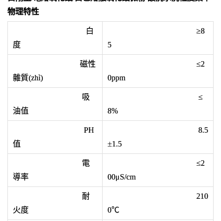
物理特性
白
≥8
度
5
磁性
≤2
雜質(zhì)
0ppm
吸
≤
油值
8%
PH
8.5
值
±1.5
電
≤2
導率
00μS/cm
耐
210
火度
0℃