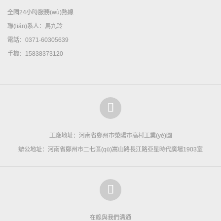
全國24小時服務(wù)熱線
聯(lián)系人：馬九玲
電話：0371-60305639
手機：15838373120
工廠地址：河南省鄭州市滎陽市高村工業(yè)園
辦公地址：河南省鄭州市二七區(qū)嵩山路長江路亞星時代廣場1903室
在線與我們溝通