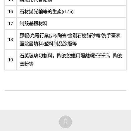
16
石材拋光輪等的生產(chǎn)
17
制殼基體材料
膠輥/光電行業(yè)/陶瓷/金剛石樹脂砂輪/洗手臺表
18
面涂層填料/塑料制品涂層等
石英玻璃切割料，陶瓷脫蠟用隔離粉，陶瓷
19
窯粉等