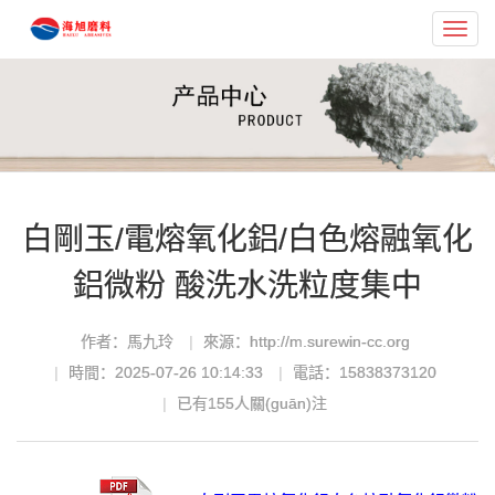
Toggl
navig
白剛玉/電熔氧化鋁/白色熔融氧化
鋁微粉 酸洗水洗粒度集中
作者：馬九玲
來源：http://m.surewin-cc.org
時間：2025-07-26 10:14:33
電話：15838373120
已有
155
人關(guān)注