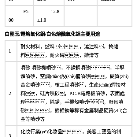
F5
12.8
00
±1.0
白剛玉/電熔氧化鋁/白色熔融氧化鋁主要用途
耐火材料，爐料，澆注料，搗雜
1
料，耐火磚，鑄造等
噴砂 噴砂機噴砂，不銹鋼噴砂，半導
體噴砂，空調(diào)設(shè)備噴砂，硬質(zhì)
合金噴砂，核工程噴砂，生產(chǎn)焊接材
2
料，硅片噴砂，P.C.B電路板噴砂，表面處
理，除銹，手機殼噴砂，廚具噴
砂，鎢鉬鈦等稀有金屬制品硬質(zhì)合
金等噴砂等
化妝行業(yè)化妝品，美容工藝品的制
3